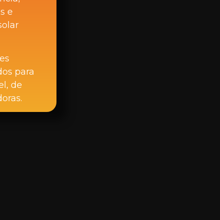
s e
olar
es
dos para
l, de
oras.