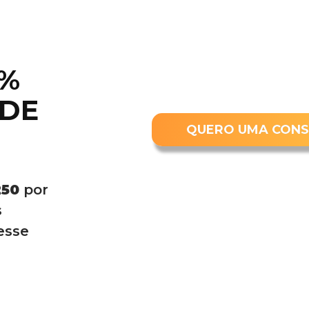
5%
 DE
QUERO UMA CONS
250
por
s
esse