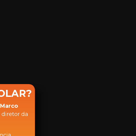
OLAR?
Marco
 diretor da
ncia,