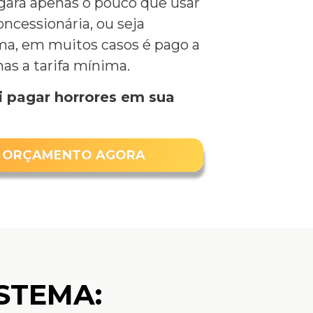
ará apenas o pouco que usar
oncessionária, ou seja
a, em muitos casos é pago a
as a tarifa mínima.
i pagar horrores em sua
EU ORÇAMENTO AGORA
STEMA: