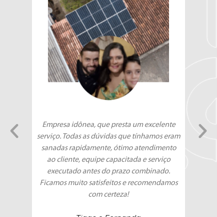
Empresa idônea, que presta um excelente
Tendo um consu
serviço. Todas as dúvidas que tínhamos eram
e consultório,
sanadas rapidamente, ótimo atendimento
solução. Pou
ao cliente, equipe capacitada e serviço
conversa, eu 
executado antes do prazo combinado.
Ficamos muito satisfeitos e recomendamos
Ri
com certeza!
Condomí