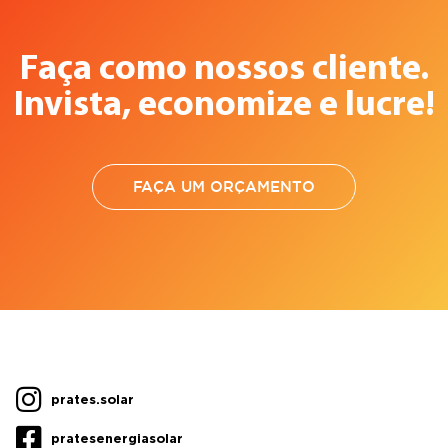
Faça como nossos cliente.
Invista, economize e lucre!
FAÇA UM ORÇAMENTO
prates.solar
pratesenergiasolar