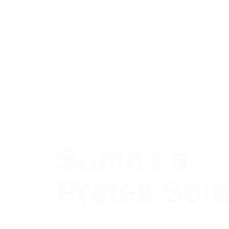
Somos a
Prates Sola
Empresa valadarense pioneira no ramo d