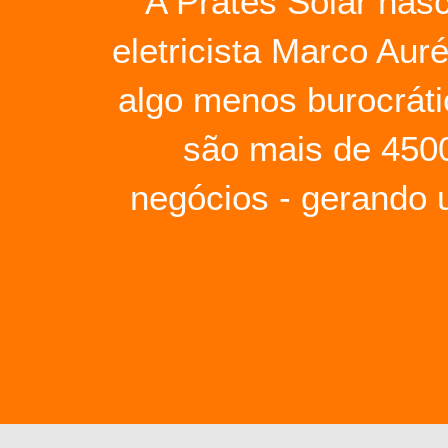
A Prates Solar nas
eletricista Marco Aur
algo menos burocráti
são mais de 4500
negócios - gerando 