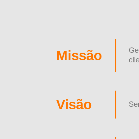
Ge
Missão
cli
Visão
Se